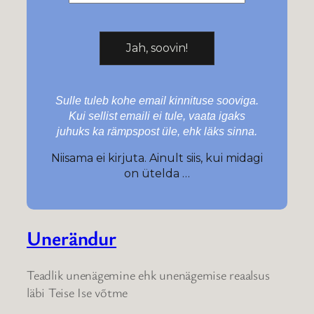
Sulle tuleb kohe email kinnituse sooviga.
Kui sellist emaili ei tule, vaata igaks
juhuks ka rämpspost üle, ehk läks sinna.
Niisama ei kirjuta. Ainult siis, kui midagi
on ütelda …
Unerändur
Teadlik unenägemine ehk unenägemise reaalsus
läbi Teise Ise võtme