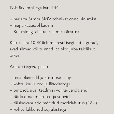
Pole ärkamisi ega katseid?
– harjuta Samm SMV tehnikat enne uinumist
– maga katseööl kauem
– Kui midagi ei aita, sea mitu äratust
Kasuta ära 100% ärkamistest! isegi kui liigutad,
avad silmad või tunned, et oled juba täielikult
ärkvel.
A: Loo tegevusplaan
– reisi planeedil ja kosmoses ringi
– kohtu kuulsuste ja lähedastega
– omanda uusi teadmisi või tervenda end
– täida oma unistused ja soovid
– täiskasvanutele mõeldud meelelahutus (18+)
– kohtu lahkunud sugulastega