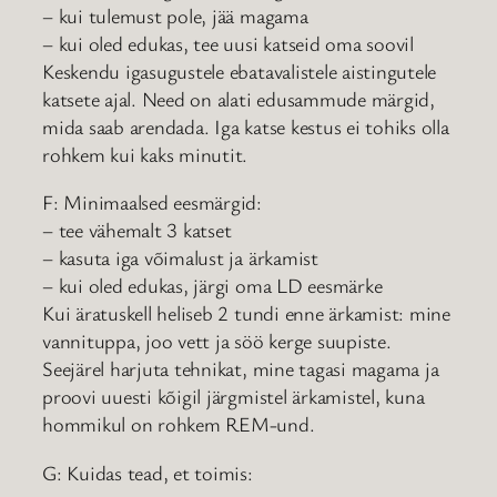
– kui tulemust pole, jää magama
– kui oled edukas, tee uusi katseid oma soovil
Keskendu igasugustele ebatavalistele aistingutele
katsete ajal. Need on alati edusammude märgid,
mida saab arendada. Iga katse kestus ei tohiks olla
rohkem kui kaks minutit.
F: Minimaalsed eesmärgid:
– tee vähemalt 3 katset
– kasuta iga võimalust ja ärkamist
– kui oled edukas, järgi oma LD eesmärke
Kui äratuskell heliseb 2 tundi enne ärkamist: mine
vannituppa, joo vett ja söö kerge suupiste.
Seejärel harjuta tehnikat, mine tagasi magama ja
proovi uuesti kõigil järgmistel ärkamistel, kuna
hommikul on rohkem REM-und.
G: Kuidas tead, et toimis: