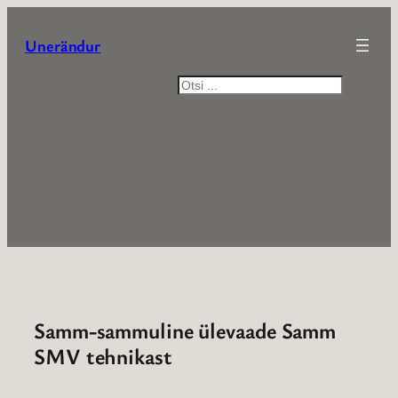
Liigu
sisu
Unerändur
juurde
Otsi
Samm-sammuline ülevaade Samm
SMV tehnikast