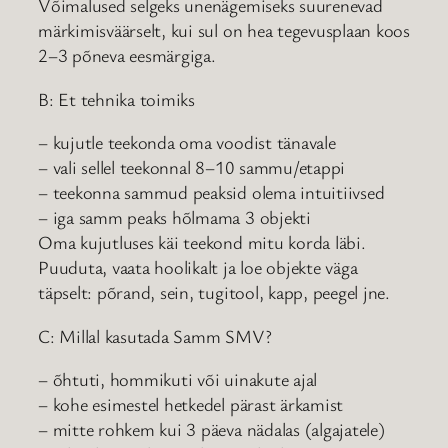
Võimalused selgeks unenägemiseks suurenevad
märkimisväärselt, kui sul on hea tegevusplaan koos
2–3 põneva eesmärgiga.
B: Et tehnika toimiks
– kujutle teekonda oma voodist tänavale
– vali sellel teekonnal 8–10 sammu/etappi
– teekonna sammud peaksid olema intuitiivsed
– iga samm peaks hõlmama 3 objekti
Oma kujutluses käi teekond mitu korda läbi.
Puuduta, vaata hoolikalt ja loe objekte väga
täpselt: põrand, sein, tugitool, kapp, peegel jne.
C: Millal kasutada Samm SMV?
– õhtuti, hommikuti või uinakute ajal
– kohe esimestel hetkedel pärast ärkamist
– mitte rohkem kui 3 päeva nädalas (algajatele)