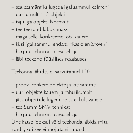
– sea eesmärgiks lugeda igal sammul kolmeni
– uuri ainult 1–2 objekti
– taju iga objekti lähemalt
– tee teekond lõbusamaks
– maga sellel konkreetsel ööl kauem
– küsi igal sammul endalt: “Kas olen ärkvel?”
– harjuta tehnikat päevasel ajal
– läbi teekond füüsilises reaalsuses
Teekonna läbides ei saavutanud LD?
– proovi rohkem objekte ja loe samme
– uuri objekte kauem ja rahulikumalt
– jäta objektide lugemine täielikult vahele
– tee Samm SMV tehnikat
– harjuta tehnikat päevasel ajal
Ühe katse jooksul võid teekonda läbida mitu
korda, kui see ei mõjuta sinu und