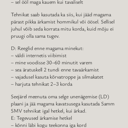
– sel ööl maga kauem kui tavaliselt
Tehnikat saab kasutada ka siis, kui jääd magama
pärast pikka ärkamist hommikul või öösel. Sellisel
juhul võib seda korrata mitu korda, kuid mõju ei
pruugi olla sama tugev.
D: Reeglid enne magama minekut:
– väldi internetis viibimist
– mine voodisse 30–60 minutit varem
– sea äratuskell 2 tundi enne tavaärkamist
– vajadusel kasuta kõrvatroppe ja silmakatet
– harjuta tehnikat 2–3 korda
Seejärel meenuta oma selge unenägemise (LD)
plaani ja jää magama kavatsusega kasutada Samm
SMV tehnikat igal hetkel, kui ärkad.
E: Tegevused ärkamise hetkel
– kõnni läbi kogu teekonna iga kord