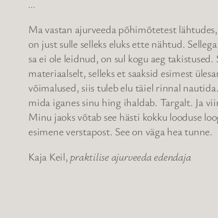
…
Ma vastan ajurveeda põhimõtetest lähtudes, e
on just sulle selleks eluks ette nähtud. Selle
sa ei ole leidnud, on sul kogu aeg takistused.
materiaalselt, selleks et saaksid esimest üle
võimalused, siis tuleb elu täiel rinnal nautid
mida iganes sinu hing ihaldab. Targalt. Ja v
Minu jaoks võtab see hästi kokku looduse lo
esimene verstapost. See on väga hea tunne.
Kaja Keil,
praktilise ajurveeda edendaja