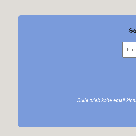
So
Sulle tuleb kohe email kinni