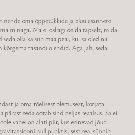
st nende oma õppetükkide ja eluülesannete
rgema minaga. Ma ei oskagi öelda täpselt, mida
da olla ka siin maa peal, kui sa oled nii
 on kõrgema tasandi olendid. Aga jah, seda
ndast ja oma tõelisest olemusest, korjata
 pärast seda ootab sind neljas reaalsus. Sa ei
ole vahel on alati piir, kus erinevad jõud
avitatsiooni null punktis, sest seal sünnib