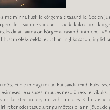
ksime minna kuskile kõrgemale tasandile. See on ju
a kõrgemale tasandile või uuesti saada kokku oma kõ
teks dalai-laama on kõrgema tasandi inimene. Võid se
lihtsam oleks öelda, et tahan ingliks saada, inglid
u mõte ei ole midagi muud kui saada teadlikuks isee
 esimeses reaalsuses, muutes need üheks tervikuks, ja
aid kesktee on see, mis viib sind üles. Kahe vastaspo
ri rebenedes tasub arengu mõttes olla nn jõudude gr