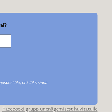
al?
ämpspost üle, ehk läks sinna.
Facebooki grupp unenägemisest huvitatuile