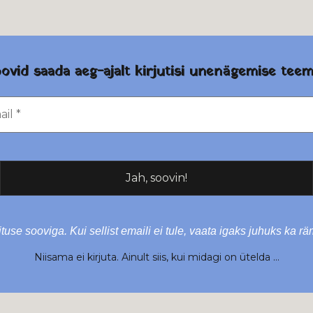
ovid saada aeg-ajalt kirjutisi unenägemise teem
tuse sooviga. Kui sellist emaili ei tule, vaata igaks juhuks ka r
Niisama ei kirjuta. Ainult siis, kui midagi on ütelda …