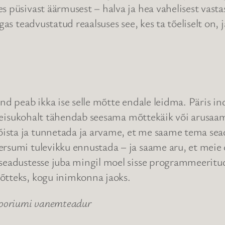
s püsivast äärmusest – halva ja hea vahelisest vast
igas teadvustatud reaalsuses see, kes ta tõeliselt on
end peab ikka ise selle mõtte endale leidma. Päris i
ja seisukohalt tähendab seesama mõttekäik või arusaa
sta ja tunnetada ja arvame, et me saame tema seadu
ersumi tulevikku ennustada – ja saame aru, et meie
seadustesse juba mingil moel sisse programmeeritud,
õtteks, kogu inimkonna jaoks.
tooriumi vanemteadur