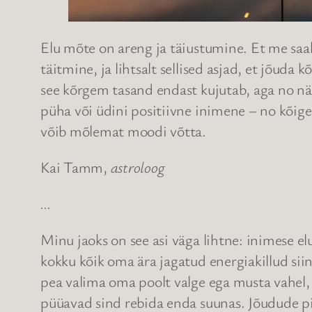
Elu mõte on areng ja täiustumine. Et me saa
täitmine, ja lihtsalt sellised asjad, et jõud
see kõrgem tasand endast kujutab, aga no näi
püha või üdini positiivne inimene – no kõige 
võib mõlemat moodi võtta.
Kai Tamm,
astroloog
…
Minu jaoks on see asi väga lihtne: inimese el
kokku kõik oma ära jagatud energiakillud siin
pea valima oma poolt valge ega musta vahel, v
püüavad sind rebida enda suunas. Jõudude pii