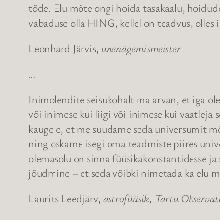
tõde. Elu mõte ongi hoida tasakaalu, hoidude
vabaduse olla HING, kellel on teadvus, olles 
Leonhard Järvis,
unenägemismeister
…
Inimolendite seisukohalt ma arvan, et iga ol
või inimese kui liigi või inimese kui vaatle
kaugele, et me suudame seda universumit mõi
ning oskame isegi oma teadmiste piires univ
olemasolu on sinna füüsikakonstantidesse ja 
jõudmine – et seda võibki nimetada ka elu m
Laurits Leedjärv,
astrofüüsik, Tartu Observa