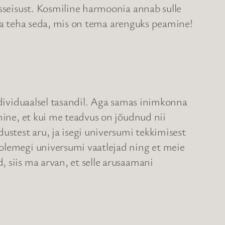
asseisust. Kosmiline harmoonia annab sulle
, ja teha seda, mis on tema arenguks peamine!
ndividuaalsel tasandil. Aga samas inimkonna
mine, et kui me teadvus on jõudnud nii
stest aru, ja isegi universumi tekkimisest
 olemegi universumi vaatlejad ning et meie
 siis ma arvan, et selle arusaamani