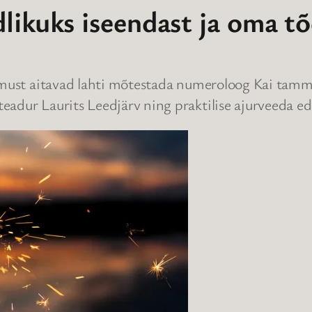
likuks iseendast ja oma tõ
üsimust aitavad lahti mõtestada numeroloog Kai tam
adur Laurits Leedjärv ning praktilise ajurveeda ed