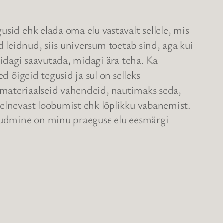
sid ehk elada oma elu vastavalt sellele, mis
ed leidnud, siis universum toetab sind, aga kui
 midagi saavutada, midagi ära teha. Ka
d õigeid tegusid ja sul on selleks
lt materiaalseid vahendeid, nautimaks seda,
eelnevast loobumist ehk lõplikku vabanemist.
jõudmine on minu praeguse elu eesmärgi