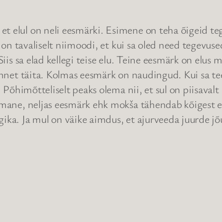
t elul on neli eesmärki. Esimene on teha õigeid tegu
ga on tavaliselt niimoodi, et kui sa oled need tegevus
 Siis sa elad kellegi teise elu. Teine eesmärk on elus
sannet täita. Kolmas eesmärk on naudingud. Kui sa tee
a. Põhimõtteliselt peaks olema nii, et sul on piisava
iimane, neljas eesmärk ehk mokša tähendab kõigest 
ogika. Ja mul on väike aimdus, et ajurveeda juurde 