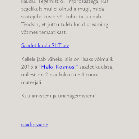
kaudu. Tegemist oli improsaatega, kus
tegelikult mul ei olnud aimugi, mida
saatejuht küsib või kuhu ta suunab.
Teadsin, et juttu tuleb lucid dreaming
võtmes temaatikast.
Saadet kuula SIIT >>
Kellele jääb väheks, siis on lisaks võimalik
2015 a
“Hallo, Kosmos!”
saadet kuulata,
millest on 2 osa kokku üle 4 tunni
materjali.
Kuulamisteni ja unenägemisteni!
raadiosaade