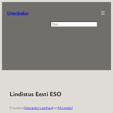
Liigu
sisu
Unerändur
juurde
Otsi
Lindistus Eesti ESO
Kirjutanud
Unerändur Leonhard
sees
Mis teoksil