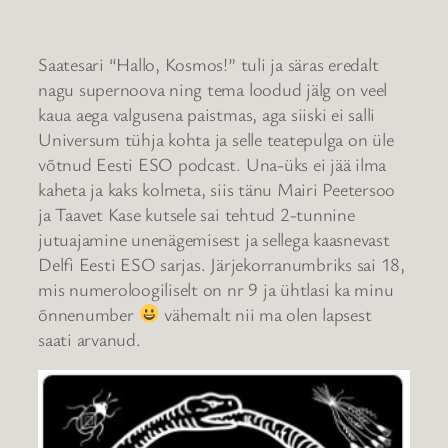
Saatesari “Hallo, Kosmos!” tuli ja säras eredalt
nagu supernoova ning tema loodud jälg on veel
kaua aega valgusena paistmas, aga siiski ei salli
Universum tühja kohta ja selle teatepulga on üle
võtnud Eesti ESO podcast. Una-üks ei jää ilma
kaheta ja kaks kolmeta, siis tänu Mairi Peetersoo
ja Taavet Kase kutsele sai tehtud 2-tunnine
jutuajamine unenägemisest ja sellega kaasnevast
Delfi Eesti ESO sarjas. Järjekorranumbriks sai 18,
mis numeroloogiliselt on nr 9 ja ühtlasi ka minu
õnnenumber
vähemalt nii ma olen lapsest
saati arvanud.