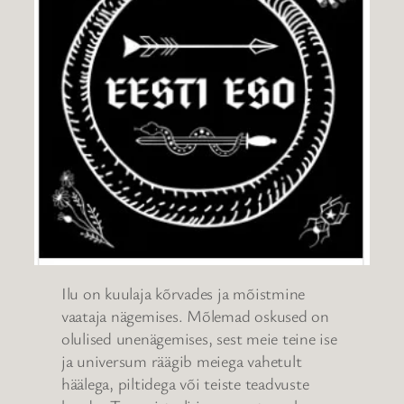
Ilu on kuulaja kõrvades ja mõistmine
vaataja nägemises. Mõlemad oskused on
olulised unenägemises, sest meie teine ise
ja universum räägib meiega vahetult
häälega, piltidega või teiste teadvuste