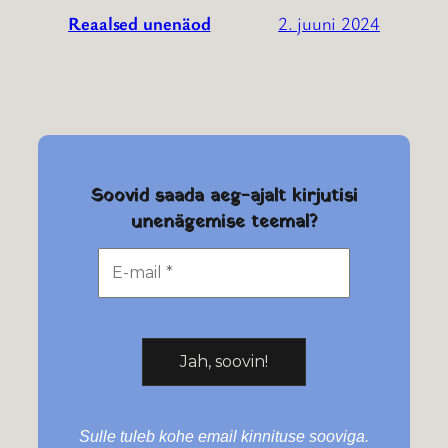
2. juuni 2024
Reaalsed unenäod
Soovid saada aeg-ajalt kirjutisi
unenägemise teemal?
Sulle tuleb kohe email kinnituse sooviga.