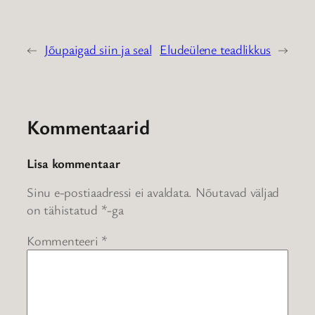
←
Jõupaigad siin ja seal
Eludeülene teadlikkus
→
Kommentaarid
Lisa kommentaar
Sinu e-postiaadressi ei avaldata.
Nõutavad väljad
on tähistatud
*
-ga
Kommenteeri
*