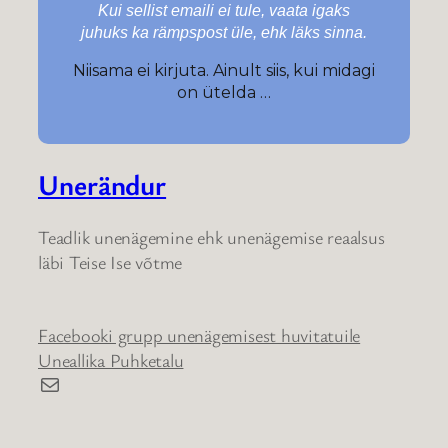
Kui sellist emaili ei tule, vaata igaks
juhuks ka rämpspost üle, ehk läks sinna.
Niisama ei kirjuta. Ainult siis, kui midagi
on ütelda …
Unerändur
Teadlik unenägemine ehk unenägemise reaalsus
läbi Teise Ise võtme
Facebooki grupp unenägemisest huvitatuile
Uneallika Puhketalu
E-post