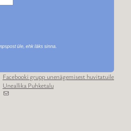
ämpspost üle, ehk läks sinna.
Facebooki grupp unenägemisest huvitatuile
Uneallika Puhketalu
E-post