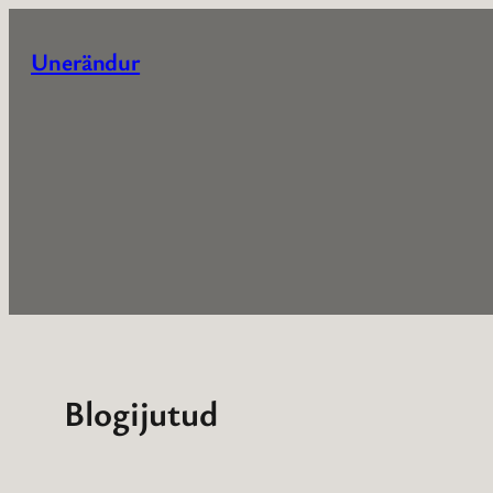
Liigu
sisu
Unerändur
juurde
Blogijutud