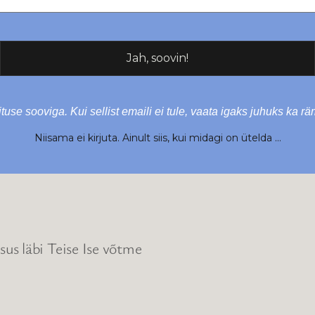
tuse sooviga. Kui sellist emaili ei tule, vaata igaks juhuks ka r
Niisama ei kirjuta. Ainult siis, kui midagi on ütelda …
us läbi Teise Ise võtme