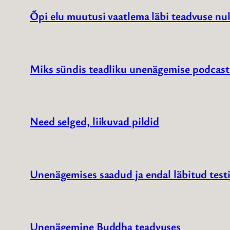
Õpi elu muutusi vaatlema läbi teadvuse nu
Miks sündis teadliku unenägemise podcast
Need selged, liikuvad pildid
Unenägemises saadud ja endal läbitud testi
Unenägemine Buddha teadvuses