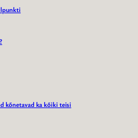
llpunkti
?
d kõnetavad ka kõiki teisi