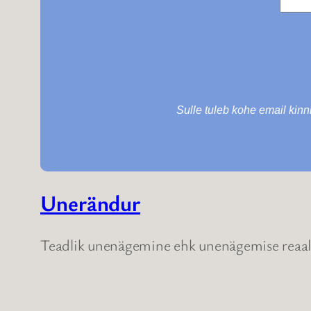
Sulle tuleb kohe email kinni
Unerändur
Teadlik unenägemine ehk unenägemise reaals