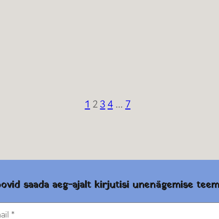
1
2
3
4
…
7
ovid saada aeg-ajalt kirjutisi unenägemise teem