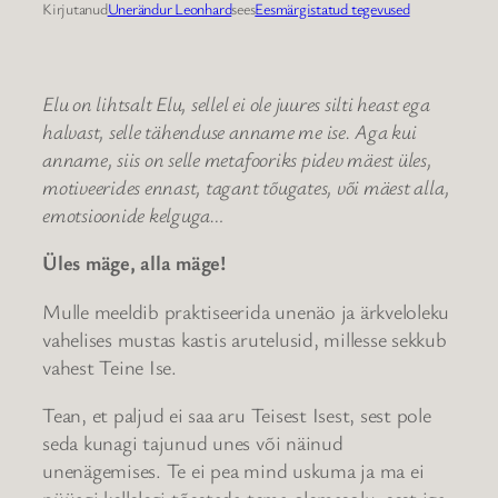
Kirjutanud
Unerändur Leonhard
sees
Eesmärgistatud tegevused
Elu on lihtsalt Elu, sellel ei ole juures silti heast ega
halvast, selle tähenduse anname me ise. Aga kui
anname, siis on selle metafooriks pidev mäest üles,
motiveerides ennast, tagant tõugates, või mäest alla,
emotsioonide kelguga…
Üles mäge, alla mäge!
Mulle meeldib praktiseerida unenäo ja ärkveloleku
vahelises mustas kastis arutelusid, millesse sekkub
vahest Teine Ise.
Tean, et paljud ei saa aru Teisest Isest, sest pole
seda kunagi tajunud unes või näinud
unenägemises. Te ei pea mind uskuma ja ma ei