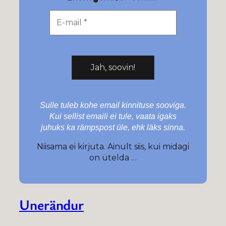
Sulle tuleb kohe email kinnituse sooviga.
Kui sellist emaili ei tule, vaata igaks
juhuks ka rämpspost üle, ehk läks sinna.
Niisama ei kirjuta. Ainult siis, kui midagi
on ütelda …
Unerändur