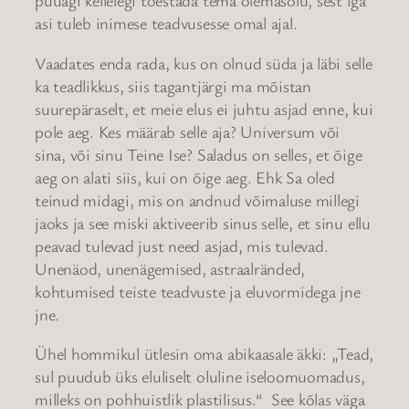
püüagi kellelegi tõestada tema olemasolu, sest iga
asi tuleb inimese teadvusesse omal ajal.
Vaadates enda rada, kus on olnud süda ja läbi selle
ka teadlikkus, siis tagantjärgi ma mõistan
suurepäraselt, et meie elus ei juhtu asjad enne, kui
pole aeg. Kes määrab selle aja? Universum või
sina, või sinu Teine Ise? Saladus on selles, et õige
aeg on alati siis, kui on õige aeg. Ehk Sa oled
teinud midagi, mis on andnud võimaluse millegi
jaoks ja see miski aktiveerib sinus selle, et sinu ellu
peavad tulevad just need asjad, mis tulevad.
Unenäod, unenägemised, astraalränded,
kohtumised teiste teadvuste ja eluvormidega jne
jne.
Ühel hommikul ütlesin oma abikaasale äkki: „Tead,
sul puudub üks eluliselt oluline iseloomuomadus,
milleks on pohhuistlik plastilisus.“ See kõlas väga