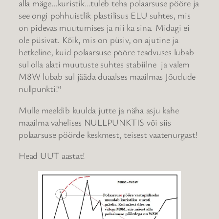
alla mäge…kuristik…tuleb teha polaarsuse pööre ja
see ongi pohhuistlik plastilisus ELU suhtes, mis
on pidevas muutumises ja nii ka sina. Midagi ei
ole püsivat. Kõik, mis on püsiv, on ajutine ja
hetkeline, kuid polaarsuse pööre teadvuses lubab
sul olla alati muutuste suhtes stabiilne ja valem
M8W lubab sul jääda duaalses maailmas Jõudude
nullpunkti!“
Mulle meeldib kuulda jutte ja näha asju kahe
maailma vahelises NULLPUNKTIS või siis
polaarsuse pöörde keskmest, teisest vaatenurgast!
Head UUT aastat!