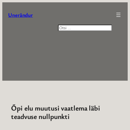
Liigu
sisu
Unerändur
juurde
Otsi
Õpi elu muutusi vaatlema läbi
teadvuse nullpunkti