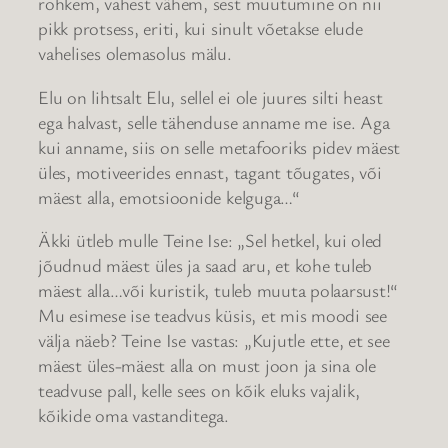
rohkem, vahest vähem, sest muutumine on nii
pikk protsess, eriti, kui sinult võetakse elude
vahelises olemasolus mälu.
Elu on lihtsalt Elu, sellel ei ole juures silti heast
ega halvast, selle tähenduse anname me ise. Aga
kui anname, siis on selle metafooriks pidev mäest
üles, motiveerides ennast, tagant tõugates, või
mäest alla, emotsioonide kelguga…“
Äkki ütleb mulle Teine Ise: „Sel hetkel, kui oled
jõudnud mäest üles ja saad aru, et kohe tuleb
mäest alla…või kuristik, tuleb muuta polaarsust!“
Mu esimese ise teadvus küsis, et mis moodi see
välja näeb? Teine Ise vastas: „Kujutle ette, et see
mäest üles-mäest alla on must joon ja sina ole
teadvuse pall, kelle sees on kõik eluks vajalik,
kõikide oma vastanditega.