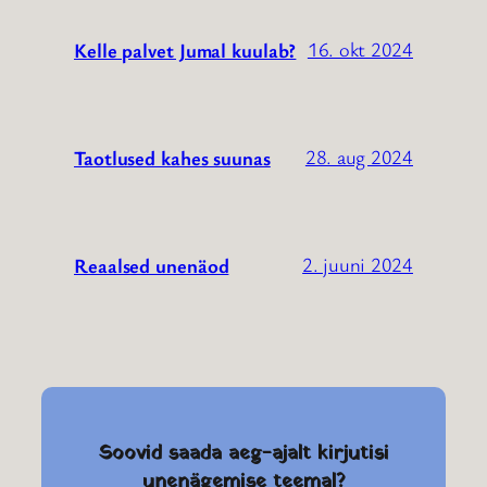
16. okt 2024
Kelle palvet Jumal kuulab?
28. aug 2024
Taotlused kahes suunas
2. juuni 2024
Reaalsed unenäod
Soovid saada aeg-ajalt kirjutisi
unenägemise teemal?