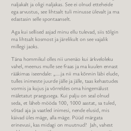
naljakalt ja oligi naljakas. See ei olnud etteheide
ega arvustus, see lihtsalt tuli minusse ülevalt ja ma
edastasin selle spontaanselt.
Aga kui sellised asjad minu ellu tulevad, siis tõlgin
ma lihtsalt kosmost ja järelikult on see vajalik
millegi jaoks.
Täna hommikul olles nii unenäo kui ärkveloleku
vahel, meenus mulle see fraas ja ma kuulen ennast
rääkimas iseendale: „….ja nii ma kõnnin läbi elude,
tulles inimeste juurde jälle ja jälle, taas kehastudes
vormis ja kujus ja võrreldes oma hingemälust
mäletatut praegusega. Kui palju on seal olnud
seda, et läheb mööda 100, 1000 aastat, sa tuled,
võtad aja ja vaatled inimesi, nende elusid, mis
käivad üles mäge, alla mäge. Püüd märgata
erinevusi, kas midagi on muutnud? Jah, vahest