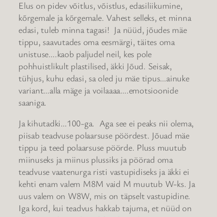
Elus on pidev võitlus, võistlus, edasiliikumine,
kõrgemale ja kõrgemale. Vahest selleks, et minna
edasi, tuleb minna tagasi! Ja nüüd, jõudes mäe
tippu, saavutades oma eesmärgi, täites oma
unistuse….kaob paljudel neil, kes pole
pohhuistlikult plastilised, äkki Jõud. Seisak,
tühjus, kuhu edasi, sa oled ju mäe tipus…ainuke
variant…alla mäge ja voilaaaa….emotsioonide
saaniga.
Ja kihutadki…100-ga. Aga see ei peaks nii olema,
piisab teadvuse polaarsuse pöördest. Jõuad mäe
tippu ja teed polaarsuse pöörde. Pluss muutub
miinuseks ja miinus plussiks ja pöörad oma
teadvuse vaatenurga risti vastupidiseks ja äkki ei
kehti enam valem M8M vaid M muutub W-ks. Ja
uus valem on W8W, mis on täpselt vastupidine.
Iga kord, kui teadvus hakkab tajuma, et nüüd on