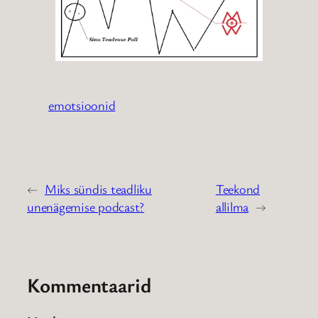
emotsioonid
←
Miks sündis teadliku
Teekond
unenägemise podcast?
allilma
→
Kommentaarid