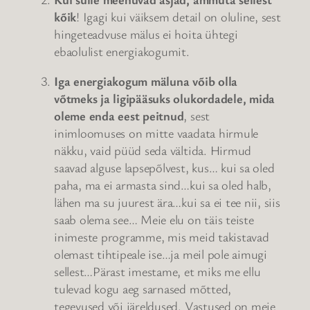
kõik
! Igagi kui väiksem detail on oluline, sest
hingeteadvuse mälus ei hoita ühtegi
ebaolulist energiakogumit.
Iga energiakogum mäluna võib olla
võtmeks ja ligipääsuks olukordadele, mida
oleme enda eest peitnud
, sest
inimloomuses on mitte vaadata hirmule
näkku, vaid püüd seda vältida. Hirmud
saavad alguse lapsepõlvest, kus… kui sa oled
paha, ma ei armasta sind…kui sa oled halb,
lähen ma su juurest ära…kui sa ei tee nii, siis
saab olema see… Meie elu on täis teiste
inimeste programme, mis meid takistavad
olemast tihtipeale ise…ja meil pole aimugi
sellest…Pärast imestame, et miks me ellu
tulevad kogu aeg sarnased mõtted,
tegevused või järeldused. Vastused on meie