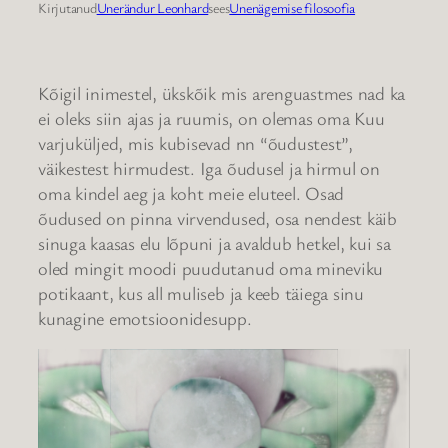
Kirjutanud
Unerändur Leonhard
sees
Unenägemise filosoofia
Kõigil inimestel, ükskõik mis arenguastmes nad ka
ei oleks siin ajas ja ruumis, on olemas oma Kuu
varjuküljed, mis kubisevad nn “õudustest”,
väikestest hirmudest. Iga õudusel ja hirmul on
oma kindel aeg ja koht meie eluteel. Osad
õudused on pinna virvendused, osa nendest käib
sinuga kaasas elu lõpuni ja avaldub hetkel, kui sa
oled mingit moodi puudutanud oma mineviku
potikaant, kus all muliseb ja keeb täiega sinu
kunagine emotsioonidesupp.