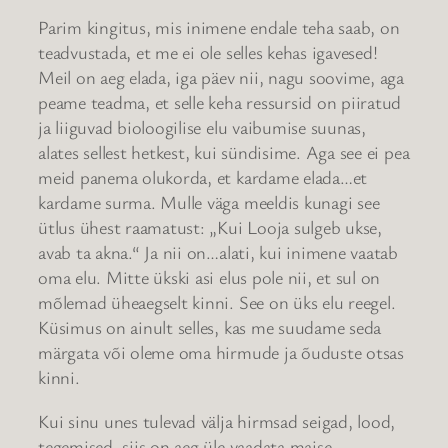
Parim kingitus, mis inimene endale teha saab, on
teadvustada, et me ei ole selles kehas igavesed!
Meil on aeg elada, iga päev nii, nagu soovime, aga
peame teadma, et selle keha ressursid on piiratud
ja liiguvad bioloogilise elu vaibumise suunas,
alates sellest hetkest, kui sündisime. Aga see ei pea
meid panema olukorda, et kardame elada…et
kardame surma. Mulle väga meeldis kunagi see
ütlus ühest raamatust: „Kui Looja sulgeb ukse,
avab ta akna.“ Ja nii on…alati, kui inimene vaatab
oma elu. Mitte ükski asi elus pole nii, et sul on
mõlemad üheaegselt kinni. See on üks elu reegel.
Küsimus on ainult selles, kas me suudame seda
märgata või oleme oma hirmude ja õuduste otsas
kinni.
Kui sinu unes tulevad välja hirmsad seigad, lood,
tegemised, siis on aeg üle vaadata maise