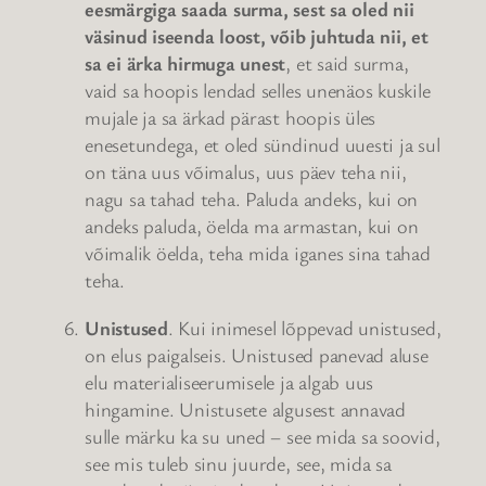
eesmärgiga saada surma, sest sa oled nii
väsinud iseenda loost, võib juhtuda nii, et
sa ei ärka hirmuga unest
, et said surma,
vaid sa hoopis lendad selles unenäos kuskile
mujale ja sa ärkad pärast hoopis üles
enesetundega, et oled sündinud uuesti ja sul
on täna uus võimalus, uus päev teha nii,
nagu sa tahad teha. Paluda andeks, kui on
andeks paluda, öelda ma armastan, kui on
võimalik öelda, teha mida iganes sina tahad
teha.
Unistused
. Kui inimesel lõppevad unistused,
on elus paigalseis. Unistused panevad aluse
elu materialiseerumisele ja algab uus
hingamine. Unistusete algusest annavad
sulle märku ka su uned – see mida sa soovid,
see mis tuleb sinu juurde, see, mida sa