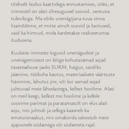
tõeliselt kodus kaartidega ennustamises, ütles, et
inimestel on alati ühesugused soovid…seotuna
tulevikuga. Ma võiks unenägijana tuua sinna
lisamõõtme, et mitte ainult soovid ja lootused,
vaid ka hirmud, mida kardetakse realiseerumas
õudusena.
Kuulates inimeste lugusid unenägudest ja
unenägemistest on kõige kohutavamad asjad
tavateadvuse jaoks SURM, haigus, sandiks
jäämine, töökoha kaotus, materiaalsete väärtuste
hävimine, lahutus jne, või kui samad asjad
juhtuvad meie lähedastega, kellest hoolime. Alati
on meil keegi, kellest me hoolime ja kellele
soovime parimat ja paratamatult on elus alati
asju, mis juhtub ja sellega kaasneb ka
emotsionaalsus, mis omakorda salvestub meie
ajajoonele südamega või südameta rajal.