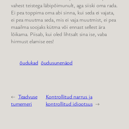
vahest teistega läbipõimunult, aga siiski oma rada.
Ei pea toppima oma abi sinna, kui seda ei vajata,
ei pea muutma seda, mis ei vaja muutmist, ei pea
maailma soojaks kütma või ennast sellest ära
lõikama. Piisab, kui oled lihtsalt sina ise, vaba
hirmust elamise ees!
õudukad
õudusunenäod
←
Teadvuse
Kontrollitud narrus ja
tumemeri
kontrollitud idiootsus
→