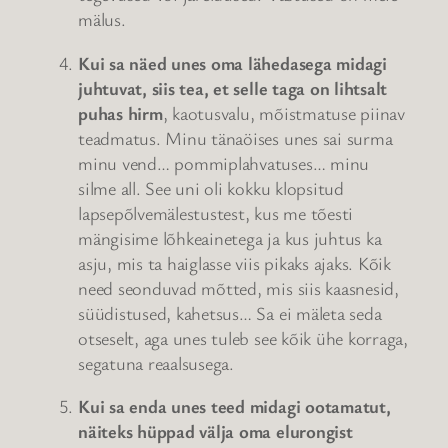
mälus.
Kui sa näed unes oma lähedasega midagi
juhtuvat, siis tea, et selle taga on lihtsalt
puhas hirm
, kaotusvalu, mõistmatuse piinav
teadmatus. Minu tänaöises unes sai surma
minu vend… pommiplahvatuses… minu
silme all. See uni oli kokku klopsitud
lapsepõlvemälestustest, kus me tõesti
mängisime lõhkeainetega ja kus juhtus ka
asju, mis ta haiglasse viis pikaks ajaks. Kõik
need seonduvad mõtted, mis siis kaasnesid,
süüdistused, kahetsus… Sa ei mäleta seda
otseselt, aga unes tuleb see kõik ühe korraga,
segatuna reaalsusega.
Kui sa enda unes teed midagi ootamatut,
näiteks hüppad välja oma elurongist