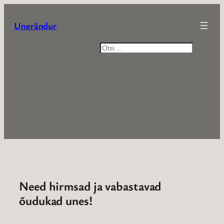
Liigu
sisu
Unerändur
juurde
Otsi
Need hirmsad ja vabastavad
õudukad unes!