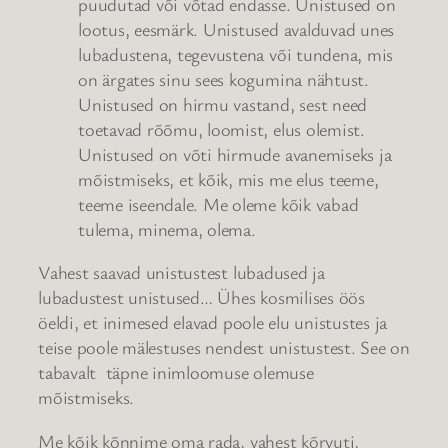
puudutad või võtad endasse. Unistused on
lootus, eesmärk. Unistused avalduvad unes
lubadustena, tegevustena või tundena, mis
on ärgates sinu sees kogumina nähtust.
Unistused on hirmu vastand, sest need
toetavad rõõmu, loomist, elus olemist.
Unistused on võti hirmude avanemiseks ja
mõistmiseks, et kõik, mis me elus teeme,
teeme iseendale. Me oleme kõik vabad
tulema, minema, olema.
Vahest saavad unistustest lubadused ja
lubadustest unistused… Ühes kosmilises öös
öeldi, et inimesed elavad poole elu unistustes ja
teise poole mälestuses nendest unistustest. See on
tabavalt täpne inimloomuse olemuse
mõistmiseks.
Me kõik kõnnime oma rada, vahest kõrvuti,