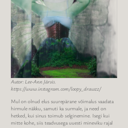
Autor: Lee-Ann Järvis.
https://www.instagram.com/loopy_drawzz/
Mul on olnud elus suurepärane võimalus vaadata
hirmule näkku, samuti ka surmale, ja need on
hetked, kui sinus toimub selginemine. Isegi kui
mitte kohe, siis teadvusega uuesti mineviku rajal