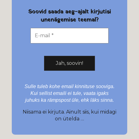
Soovid saada aeg-ajalt kirjutisi
unenägemise teemal?
Sulle tuleb kohe email kinnituse sooviga.
Kui sellist emaili ei tule, vaata igaks
juhuks ka rämpspost üle, ehk läks sinna.
Niisama ei kirjuta. Ainult siis, kui midagi
on ütelda …