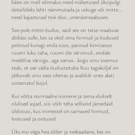
käies on meil võimalus need mälestused üksipulgi
detailideks lahti nämmutada ja uskuge või mitte…
need kajastuvad teie elus…unenäoreaalsuses.
See pole mitte õudus, vaid see on teise reaalsuse
abikäsi sulle, kes sa oled oma hirmud ja õudused
peitnud kunagi enda sisse, pannud kinnisesse
ruumi luku taha, ruumi üle värvinud…endale
meeldiva värviga…aga samas…kogu sinu sisemus
teab, et see väike õudustetuba Kuu tagaküljel on
jätkuvalt sinu sees olemas ja avaldub unes alati
ootamatul kujul.
Kui võtta normaalne inimene ja tema eluliselt
olulised asjad, siis võib teha selliseid jämedaid
üldistusi, kus inimestel on sarnased hirmud,
lootused ja ootused.
Üks mu väga hea sõber ja teekaaslane, kes on