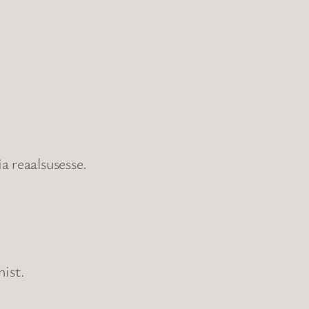
a reaalsusesse.
ist.