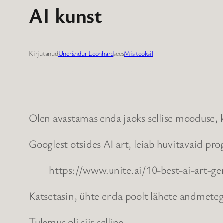
AI kunst
Kirjutanud
Unerändur Leonhard
sees
Mis teoksil
Olen avastamas enda jaoks sellise mooduse, 
Googlest otsides AI art, leiab huvitavaid p
https://www.unite.ai/10-best-ai-art-ge
Katsetasin, ühte enda poolt lähete andmeteg
Tulemus oli siis selline.