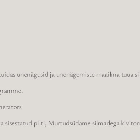
kuidas unenägusid ja unenägemiste maailma tuua sii
rogramme.
nerators
a sisestatud pilti, Murtudsüdame silmadega kivitorn