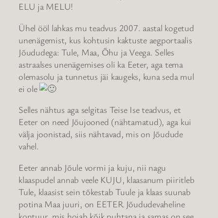
ELU ja MELU!
Ühel ööl lahkas mu teadvus 2007. aastal kogetud
unenägemist, kus kohtusin kaktuste aegportaalis
Jõududega: Tule, Maa, Õhu ja Veega. Selles
astraalses unenägemises oli ka Eeter, aga tema
olemasolu ja tunnetus jäi kaugeks, kuna seda mul
ei ole
Selles nähtus aga selgitas Teise Ise teadvus, et
Eeter on need Jõujooned (nähtamatud), aga kui
välja joonistad, siis nähtavad, mis on Jõudude
vahel.
Eeter annab Jõule vormi ja kuju, nii nagu
klaaspudel annab veele KUJU, klaasanum piiritleb
Tule, klaasist sein tõkestab Tuule ja klaas suunab
potina Maa juuri, on EETER Jõududevaheline
kontuur, mis hoiab kõik puhtana ja samas on see