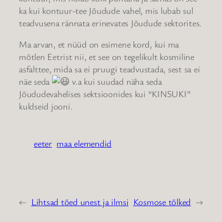
ka kui kontuur-tee Jõudude vahel, mis lubab sul
teadvusena rännata erinevates Jõudude sektorites.
Ma arvan, et nüüd on esimene kord, kui ma
mõtlen Eetrist nii, et see on tegelikult kosmiline
asfalttee, mida sa ei pruugi teadvustada, sest sa ei
näe seda
v.a kui suudad näha seda
Jõududevahelises sektsioonides kui “KINSUKI”
kuldseid jooni.
eeter
maa elemendid
←
Lihtsad tõed unest ja ilmsi
Kosmose tõlked
→