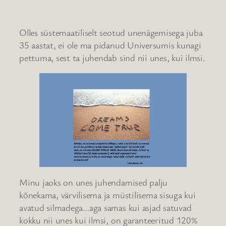
Olles süstemaatiliselt seotud unenägemisega juba
35 aastat, ei ole ma pidanud Universumis kunagi
pettuma, sest ta juhendab sind nii unes, kui ilmsi.
Minu jaoks on unes juhendamised palju
kõnekama, värvilisema ja müstilisema sisuga kui
avatud silmadega…aga samas kui asjad satuvad
kokku nii unes kui ilmsi, on garanteeritud 120%