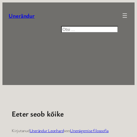
Liigu
sisu
Unerändur
juurde
Otsi
Eeter seob kõike
Kirjutanud
Unerändur Leonhard
sees
Unenägemise filosoofia