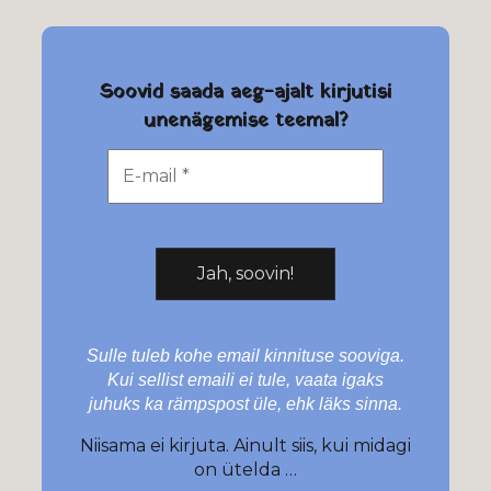
Soovid saada aeg-ajalt kirjutisi
unenägemise teemal?
Sulle tuleb kohe email kinnituse sooviga.
Kui sellist emaili ei tule, vaata igaks
juhuks ka rämpspost üle, ehk läks sinna.
Niisama ei kirjuta. Ainult siis, kui midagi
on ütelda …