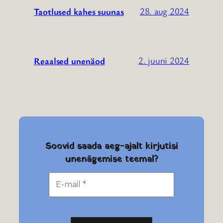
28. aug 2024
Taotlused kahes suunas
2. juuni 2024
Reaalsed unenäod
Soovid saada aeg-ajalt kirjutisi
unenägemise teemal?