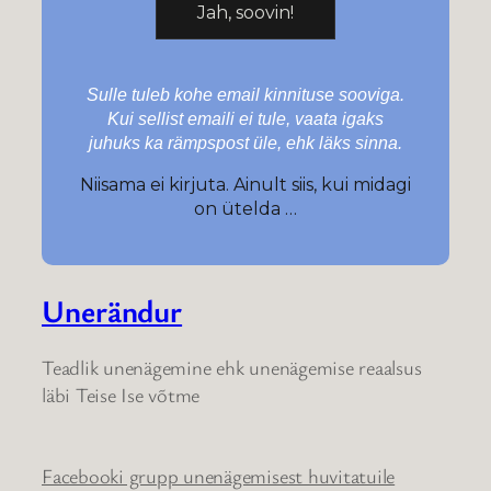
Sulle tuleb kohe email kinnituse sooviga.
Kui sellist emaili ei tule, vaata igaks
juhuks ka rämpspost üle, ehk läks sinna.
Niisama ei kirjuta. Ainult siis, kui midagi
on ütelda …
Unerändur
Teadlik unenägemine ehk unenägemise reaalsus
läbi Teise Ise võtme
Facebooki grupp unenägemisest huvitatuile