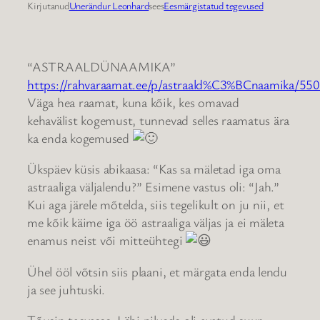
Kirjutanud
Unerändur Leonhard
sees
Eesmärgistatud tegevused
“ASTRAALDÜNAAMIKA”
https://rahvaraamat.ee/p/astraald%C3%BCnaamika/55
Väga hea raamat, kuna kõik, kes omavad
kehavälist kogemust, tunnevad selles raamatus ära
ka enda kogemused
Ükspäev küsis abikaasa: “Kas sa mäletad iga oma
astraaliga väljalendu?” Esimene vastus oli: “Jah.”
Kui aga järele mõtelda, siis tegelikult on ju nii, et
me kõik käime iga öö astraaliga väljas ja ei mäleta
enamus neist või mitteühtegi
Ühel ööl võtsin siis plaani, et märgata enda lendu
ja see juhtuski.