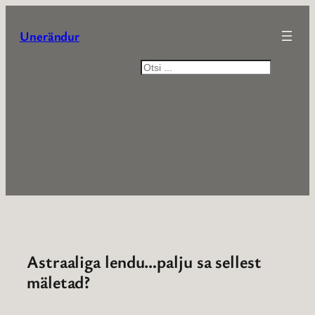
Liigu
sisu
Unerändur
juurde
Otsi
Astraaliga lendu…palju sa sellest
mäletad?