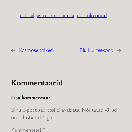
astraal
astraaldünaamika
astraalrännud
←
Kosmose tõlked
Elu kui teekond
→
Kommentaarid
Lisa kommentaar
Sinu e-postiaadressi ei avaldata.
Nõutavad väljad
on tähistatud
*
-ga
Kommenteeri
*