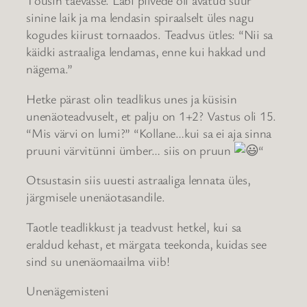
Tõusin taevasse. Läbi pilvede oli avatud suur
sinine laik ja ma lendasin spiraalselt üles nagu
kogudes kiirust tornaados. Teadvus ütles: “Nii sa
käidki astraaliga lendamas, enne kui hakkad und
nägema.”
Hetke pärast olin teadlikus unes ja küsisin
unenäoteadvuselt, et palju on 1+2? Vastus oli 15.
“Mis värvi on lumi?” “Kollane…kui sa ei aja sinna
pruuni värvitünni ümber… siis on pruun
“
Otsustasin siis uuesti astraaliga lennata üles,
järgmisele unenäotasandile.
Taotle teadlikkust ja teadvust hetkel, kui sa
eraldud kehast, et märgata teekonda, kuidas see
sind su unenäomaailma viib!
Unenägemisteni